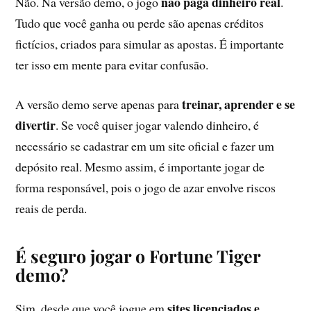
não paga dinheiro real
Não. Na versão demo, o jogo
.
Tudo que você ganha ou perde são apenas créditos
fictícios, criados para simular as apostas. É importante
ter isso em mente para evitar confusão.
treinar, aprender e se
A versão demo serve apenas para
divertir
. Se você quiser jogar valendo dinheiro, é
necessário se cadastrar em um site oficial e fazer um
depósito real. Mesmo assim, é importante jogar de
forma responsável, pois o jogo de azar envolve riscos
reais de perda.
É seguro jogar o Fortune Tiger
demo?
sites licenciados e
Sim, desde que você jogue em