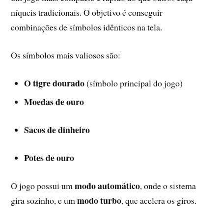
níqueis tradicionais. O objetivo é conseguir
combinações de símbolos idênticos na tela.
Os símbolos mais valiosos são:
O tigre dourado
(símbolo principal do jogo)
Moedas de ouro
Sacos de dinheiro
Potes de ouro
modo automático
O jogo possui um
, onde o sistema
modo turbo
gira sozinho, e um
, que acelera os giros.