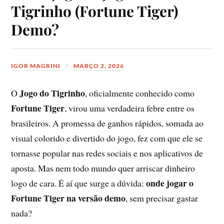
Tigrinho (Fortune Tiger)
Demo?
IGOR MAGRINI
MARÇO 2, 2026
Jogo do Tigrinho
O
, oficialmente conhecido como
Fortune Tiger
, virou uma verdadeira febre entre os
brasileiros. A promessa de ganhos rápidos, somada ao
visual colorido e divertido do jogo, fez com que ele se
tornasse popular nas redes sociais e nos aplicativos de
aposta. Mas nem todo mundo quer arriscar dinheiro
onde jogar o
logo de cara. É aí que surge a dúvida:
Fortune Tiger na versão demo
, sem precisar gastar
nada?