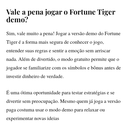
Vale a pena jogar o Fortune Tiger
demo?
Sim, vale muito a pena! Jogar a versão demo do Fortune
Tiger é a forma mais segura de conhecer o jogo,
entender suas regras e sentir a emoção sem arriscar
nada. Além de divertido, o modo gratuito permite que o
jogador se familiarize com os símbolos e bônus antes de
investir dinheiro de verdade.
É uma ótima oportunidade para testar estratégias e se
divertir sem preocupação. Mesmo quem já joga a versão
paga costuma usar o modo demo para relaxar ou
experimentar novas ideias