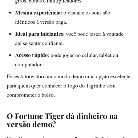
giros, bônus e multiplicadores.
Mesma experiência
: o visual e os sons são
idênticos à versão paga.
Ideal para iniciantes
: você pode testar à vontade
até se sentir confiante.
Acesso rápido
: pode jogar no celular, tablet ou
computador.
Esses fatores tornam o modo demo uma opção excelente
para quem quer conhecer o Jogo do Tigrinho sem
comprometer o bolso.
O Fortune Tiger dá dinheiro na
versão demo?