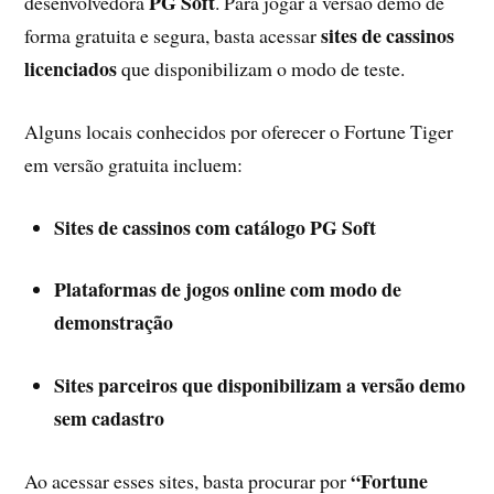
PG Soft
desenvolvedora
. Para jogar a versão demo de
sites de cassinos
forma gratuita e segura, basta acessar
licenciados
que disponibilizam o modo de teste.
Alguns locais conhecidos por oferecer o Fortune Tiger
em versão gratuita incluem:
Sites de cassinos com catálogo PG Soft
Plataformas de jogos online com modo de
demonstração
Sites parceiros que disponibilizam a versão demo
sem cadastro
“Fortune
Ao acessar esses sites, basta procurar por