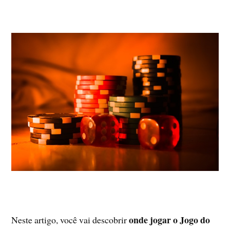
onde jogar o Jogo do
Neste artigo, você vai descobrir