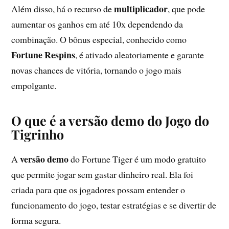
multiplicador
Além disso, há o recurso de
, que pode
aumentar os ganhos em até 10x dependendo da
combinação. O bônus especial, conhecido como
Fortune Respins
, é ativado aleatoriamente e garante
novas chances de vitória, tornando o jogo mais
empolgante.
O que é a versão demo do Jogo do
Tigrinho
versão demo
A
do Fortune Tiger é um modo gratuito
que permite jogar sem gastar dinheiro real. Ela foi
criada para que os jogadores possam entender o
funcionamento do jogo, testar estratégias e se divertir de
forma segura.