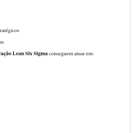
tratégicos
as
icação Lean Six Sigma
conseguem atuar em: